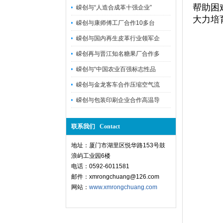
帮助困
嵘创与“人造合成革十强企业”
大力培
嵘创与康师傅工厂合作10多台
嵘创与国内再生皮革行业领军企
嵘创再与晋江知名糖果厂合作多
嵘创与“中国农业百强标志性品
嵘创与金龙客车合作压缩空气流
嵘创与包装印刷企业合作高温导
联系我们 Contact
地址：厦门市湖里区悦华路153号鼓
浪屿工业园6楼
电话：0592-6011581
邮件：xmrongchuang@126.com
网站：
www.xmrongchuang.com