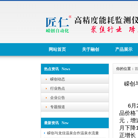
网站首页
关于融创
产品展示
你的位置：
热点资讯 News
嵘创动态
嵘创
行业热点
企业公告
6
专题报道
品价格
元，增
最新资讯 New
月下降
嵘创与龙佳温泉合作温泉水流量
正增长