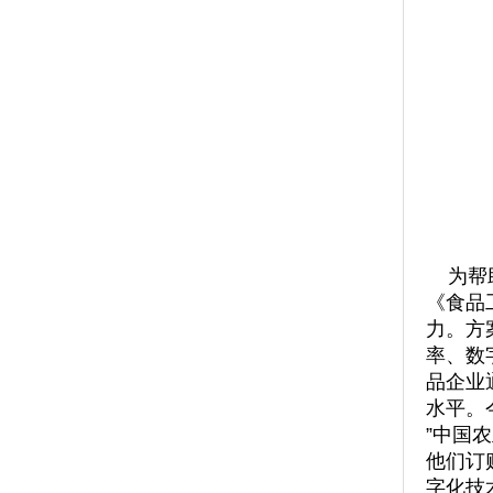
为帮
《食品
力。方
率、数
品企业
水平。
”中国
他们订
字化技