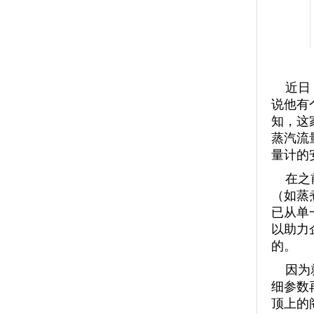
近日，
说他有
知，这
蒸汽流
量计的
在之前
（如蒸
已从单
以助力
的。
因为就
细参数
顶上的