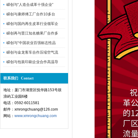
嵘创与“人造合成革十强企业”
嵘创与康师傅工厂合作10多台
嵘创与国内再生皮革行业领军企
嵘创再与晋江知名糖果厂合作多
嵘创与“中国农业百强标志性品
嵘创与金龙客车合作压缩空气流
嵘创与包装印刷企业合作高温导
联系我们 Contact
地址：厦门市湖里区悦华路153号鼓
浪屿工业园6楼
电话：0592-6011581
邮件：xmrongchuang@126.com
网站：
www.xmrongchuang.com