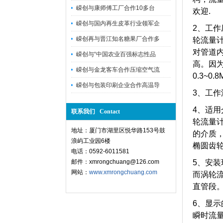
嵘创与康师傅工厂合作10多台
欢迎.
嵘创与国内再生皮革行业领军企
2、工作
嵘创再与晋江知名糖果厂合作多
轮流量
对管道
嵘创与“中国农业百强标志性品
高。
因
嵘创与金龙客车合作压缩空气流
0.3~0.
嵘创与包装印刷企业合作高温导
3、工作
4、适
联系我们 Contact
轮流量
地址：厦门市湖里区悦华路153号鼓
的介质
浪屿工业园6楼
椭圆齿
电话：0592-6011581
邮件：xmrongchuang@126.com
5、安
网站：
www.xmrongchuang.com
而涡轮
直管段
6、显
瞬时流