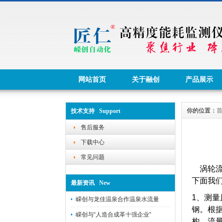
网站首页
关于融创
产品展示
你的位置：
技术支持 Support
售后服务
下载中心
常见问题
涡轮流
下面我
最新资讯 New
1、测量
嵘创与龙佳温泉合作温泉水流量
钢。
根
嵘创与“人造合成革十强企业”
构，流