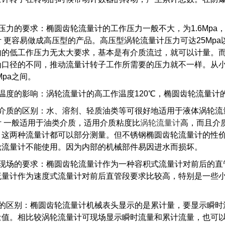
压力的要求：椭圆齿轮流量计的工作压力一般不大，为1.6Mpa，使
计 更容易做成高压型的产品。
高压型涡轮流量计压力可达25Mpa
内的低工作压力无太大要求，基本是有介质流过，就可以计量。
为口径的不同，推动流量计转子工作所需要的压力就不一样。
从
8Mpa之间。
温度的影响：涡轮流量计的高工作温度120℃，椭圆齿轮流量计的
用介质的区别：水、溶剂、轻质油类等可很好地适用于液体涡轮流
计 一般适用于油类介质，适用介质粘度比
涡轮流量计
高，而且介
，这两种流量计都可以部分测量。
但不锈钢椭圆齿轮流量计的性
轮流量计不能使用。
因为内部的机械部件易因进水而损坏。
装现场的要求：椭圆齿轮流量计作为一种容积式流量计对前后的直
流量计作为速度式流量计对前后直管段要求比较高，特别是一些
。
示的区别：椭圆齿轮流量计机械表头显示的是累计量，要显示瞬时
量值。
相比较涡轮流量计可现场显示瞬时流量和累计流量，也可